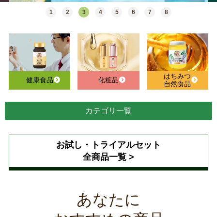
1
2
3
4
5
6
7
8
はちみつ
健康食品
化粧品
自然食品
カテゴリ一覧
お試し・トライアルセット
全商品一覧 >
あなたに