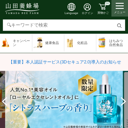
00
メニュー
買物かご
ログイン
Language
検
索
キャンペー
はちみつ
健康食品
化粧品
す
ン
自然食品
る
【重要】本人認証サービス(3Dセキュア2.0)導入のお知らせ