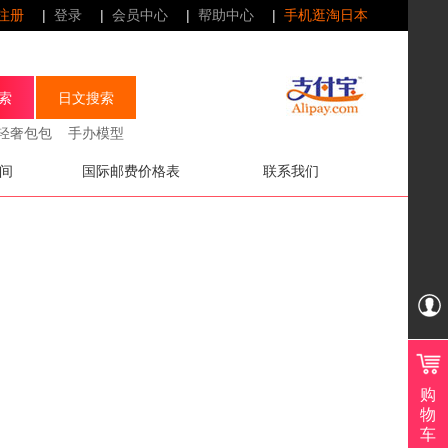
注册
|
登录
|
会员中心
|
帮助中心
|
手机逛淘日本
轻奢包包
手办模型
间
国际邮费价格表
联系我们
QQ
在
线
购
服
物
车
务