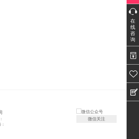
在
线
咨
询
询
微信关注
：
号：
：
：