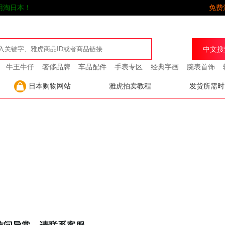
用淘日本！
免费
牛王牛仔
奢侈品牌
车品配件
手表专区
经典字画
腕表首饰
日本购物网站
雅虎拍卖教程
发货所需时