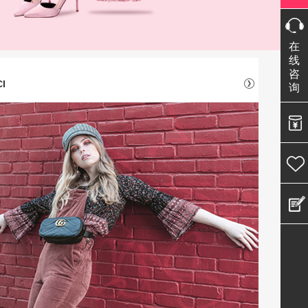
在
线
咨
I
询