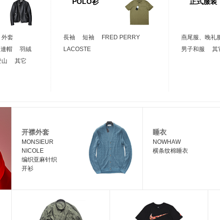
POLO衫
正式服装
外套
長袖
短袖
FRED PERRY
燕尾服、晚礼
連帽
羽絨
LACOSTE
男子和服
其
登山
其它
开襟外套
睡衣
MONSIEUR
NOWHAW
NICOLE
横条纹棉睡衣
编织亚麻针织
开衫