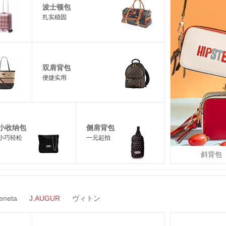
波士顿包
扎实稳固
双肩背包
便捷实用
小收纳包
侧肩背包
小巧轻松
一元起拍
斜背包
eneta
J.AUGUR
ヴィトン