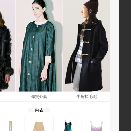
弹簧外套
牛角扣毛呢