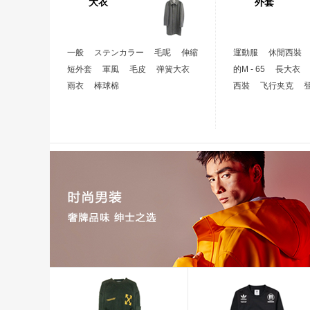
大衣
外套
一般
ステンカラー
毛呢
伸縮
運動服
休閒西裝
短外套
軍風
毛皮
弹簧大衣
的M - 65
長大衣
雨衣
棒球棉
西裝
飞行夹克