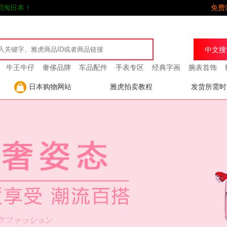
用淘日本！
免费
牛王牛仔
奢侈品牌
车品配件
手表专区
经典字画
腕表首饰
日本购物网站
雅虎拍卖教程
发货所需时