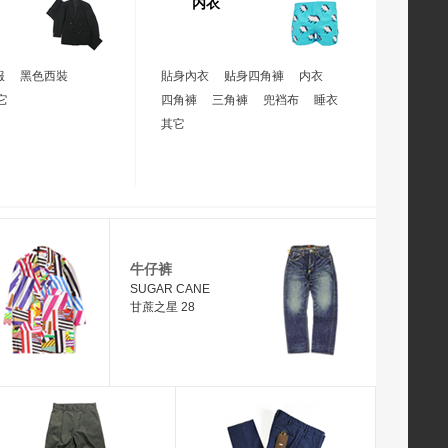
内衣
服
黑色西裝
貼身內衣
贴身四角褲
内衣
它
四角褲
三角褲
兜裆布
睡衣
其它
牛仔裤
SUGAR CANE
甘蔗之星 28