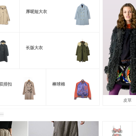
厚呢短大衣
长版大衣
双排扣
棒球棉
皮草