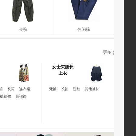
长裤
休闲裤
更多
女士束腰长
上衣
裙
长裙
连衣裙
无袖
长袖
短袖
其他袖长
,皺褶裙
百褶裙