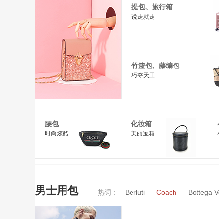
提包、旅行箱
说走就走
竹篮包、藤编包
巧夺天工
腰包
化妆箱
时尚炫酷
美丽宝箱
男士用包
热词：
Berluti
Coach
Bottega V