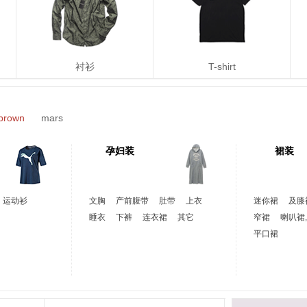
衬衫
T-shirt
y brown
mars
孕妇装
裙装
运动衫
文胸
产前腹带
肚带
上衣
迷你裙
及膝
睡衣
下裤
连衣裙
其它
窄裙
喇叭裙
平口裙