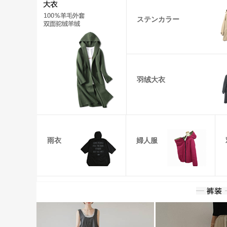
ステンカラー
羽绒大衣
雨衣
婦人服