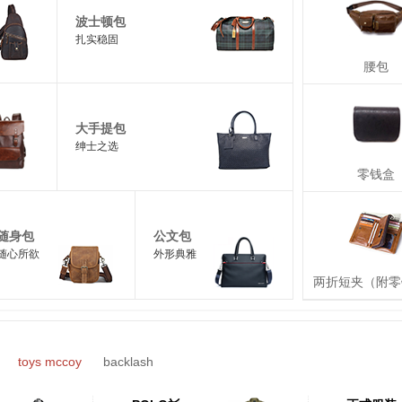
波士顿包
扎实稳固
腰包
大手提包
绅士之选
零钱盒
随身包
公文包
随心所欲
外形典雅
两折短夹（附零
toys mccoy
backlash