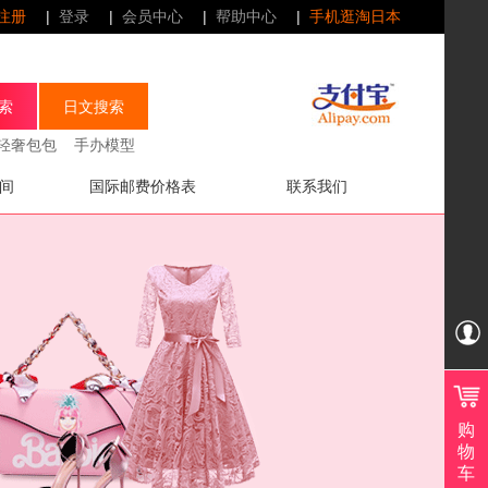
注册
|
登录
|
会员中心
|
帮助中心
|
手机逛淘日本
轻奢包包
手办模型
间
国际邮费价格表
联系我们
QQ
在
线
购
服
物
车
务