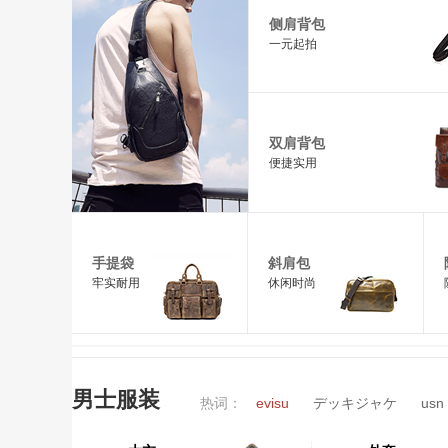
侧肩背包
一元起拍
双肩背包
便捷实用
手提袋
斜肩包
牢实耐用
休闲时尚
男士服装
热词：
evisu
デッキジャケ
usn