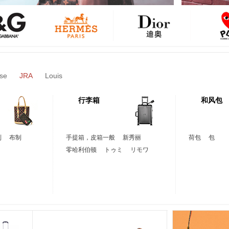
se
JRA
Louis
行李箱
和风包
制
布制
手提箱，皮箱一般
新秀丽
荷包
包
零哈利伯顿
トゥミ
リモワ