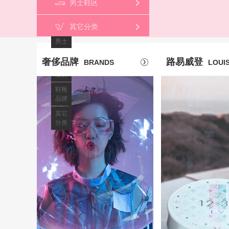
男士鞋区
用包
男士
其它分类
用包
男士
服装
奢侈品牌
路易威登
BRANDS
LOUI
女士
服装
鞋靴
品牌
其它
分类