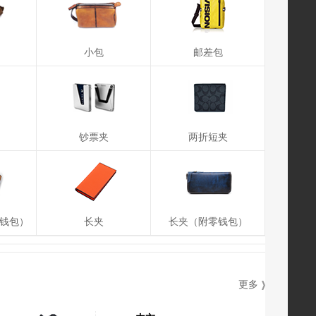
小包
邮差包
钞票夹
两折短夹
钱包）
长夹
长夹（附零钱包）
更多