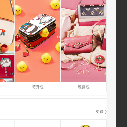
随身包
晚宴包
更多