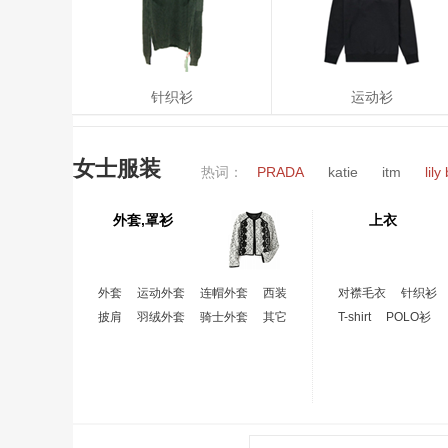
针织衫
运动衫
女士服装
热词：
PRADA
katie
itm
lil
外套,罩衫
上衣
外套
运动外套
连帽外套
西装
对襟毛衣
针织衫
披肩
羽绒外套
骑士外套
其它
T-shirt
POLO衫