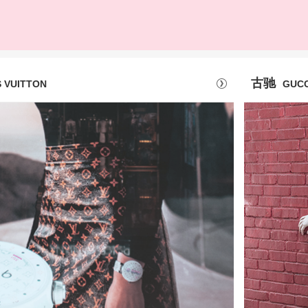
古驰
S VUITTON
GUCC